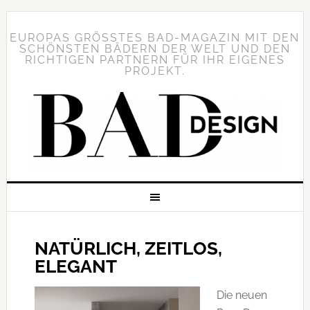
EUROPAS GRÖSSTES BAD-MAGAZIN MIT DEN S
CHÖNSTEN BÄDERN DER WELT UND DEN R
ICHTIGEN PARTNERN FÜR IHR EIGENES P
ROJEKT.
NATÜRLICH, ZEITLOS,
ELEGANT
Die neuen