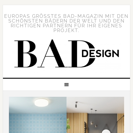
EUROPAS GRÖSSTES BAD-MAGAZIN MIT DEN S
CHÖNSTEN BÄDERN DER WELT UND DEN R
ICHTIGEN PARTNERN FÜR IHR EIGENES P
ROJEKT.