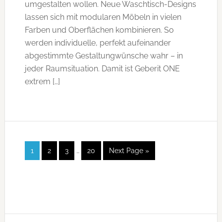
umgestalten wollen. Neue Waschtisch-Designs
lassen sich mit modularen Möbeln in vielen
Farben und Oberflächen kombinieren. So
werden individuelle, perfekt aufeinander
abgestimmte Gestaltungwünsche wahr – in
jeder Raumsituation. Damit ist Geberit ONE
extrem […]
1
2
3
…
20
Next Page »