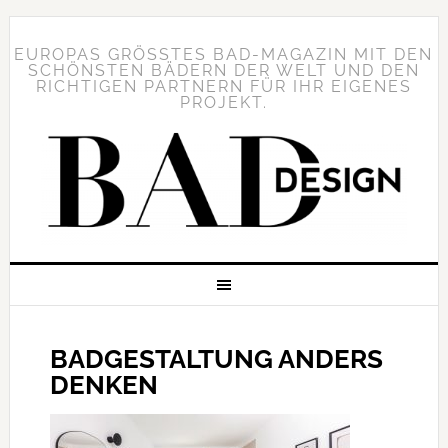
EUROPAS GRÖSSTES BAD-MAGAZIN MIT DEN S
CHÖNSTEN BÄDERN DER WELT UND DEN R
ICHTIGEN PARTNERN FÜR IHR EIGENES P
ROJEKT.
BADGESTALTUNG ANDERS
DENKEN