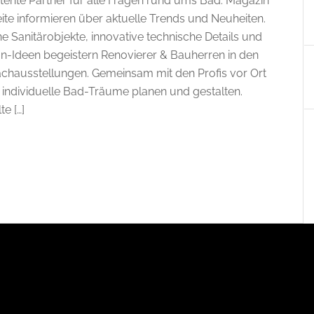
ente Partner für alle Fragen rund ums Bad. Magazin
te informieren über aktuelle Trends und Neuheiten.
 Sanitärobjekte, innovative technische Details und
n-Ideen begeistern Renovierer & Bauherren in den
hausstellungen. Gemeinsam mit den Profis vor Ort
h individuelle Bad-Träume planen und gestalten.
e […]