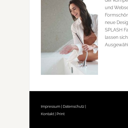
der kompet
und Websei
Formschöne
neue Desig
SPLASH Fac
lassen sic
Ausgewählt
Impressum |
Datenschutz |
Kontakt |
Print