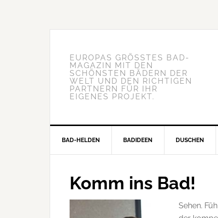
EUROPAS GRÖSSTES BAD-M
AGAZIN MIT DEN S
CHÖNSTEN BÄDERN DER W
ELT UND DEN RICHTIGEN P
ARTNERN FÜR IHR E
IGENES PROJEKT.
BAD-HELDEN
BADIDEEN
DUSCHEN
Komm ins Bad!
Sehen. Fü