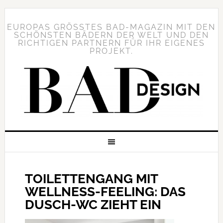
EUROPAS GRÖSSTES BAD-MAGAZIN MIT DEN S
CHÖNSTEN BÄDERN DER WELT UND DEN R
ICHTIGEN PARTNERN FÜR IHR EIGENES P
ROJEKT.
TOILETTENGANG MIT
WELLNESS-FEELING: DAS
DUSCH-WC ZIEHT EIN