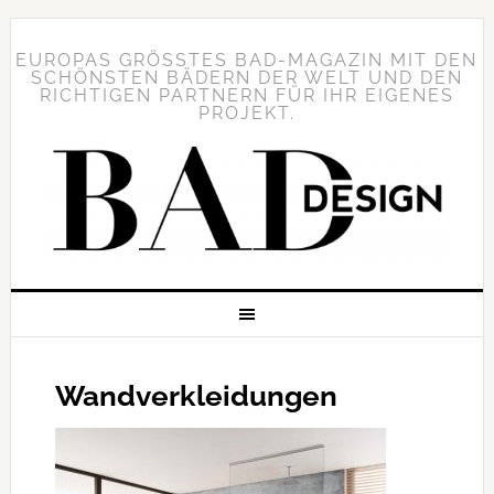
EUROPAS GRÖSSTES BAD-MAGAZIN MIT DEN S
CHÖNSTEN BÄDERN DER WELT UND DEN R
ICHTIGEN PARTNERN FÜR IHR EIGENES P
ROJEKT.
Wandverkleidungen