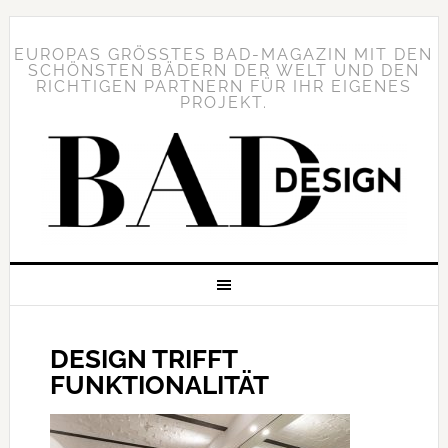
EUROPAS GRÖSSTES BAD-MAGAZIN MIT DEN S
CHÖNSTEN BÄDERN DER WELT UND DEN R
ICHTIGEN PARTNERN FÜR IHR EIGENES P
ROJEKT.
DESIGN TRIFFT
FUNKTIONALITÄT