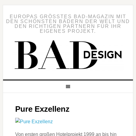
EUROPAS GRÖSSTES BAD-MAGAZIN MIT D
EN SCHÖNSTEN BÄDERN DER WELT UND D
EN RICHTIGEN PARTNERN FÜR IHR E
IGENES PROJEKT.
Pure Exzellenz
Von ersten großen Hotelprojekt 1999 an bis hin