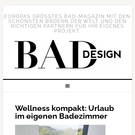
EUROPAS GRÖSSTES BAD-MAGAZIN MIT DEN S
CHÖNSTEN BÄDERN DER WELT UND DEN R
ICHTIGEN PARTNERN FÜR IHR EIGENES P
ROJEKT.
Wellness kompakt: Urlaub
im eigenen Badezimmer