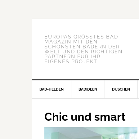
EUROPAS GRÖSSTES BAD-M
AGAZIN MIT DEN S
CHÖNSTEN BÄDERN DER W
ELT UND DEN RICHTIGEN P
ARTNERN FÜR IHR E
IGENES PROJEKT.
BAD-HELDEN
BADIDEEN
DUSCHEN
Chic und smart