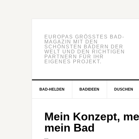
EUROPAS GRÖSSTES BAD-M
AGAZIN MIT DEN S
CHÖNSTEN BÄDERN DER W
ELT UND DEN RICHTIGEN P
ARTNERN FÜR IHR E
IGENES PROJEKT.
BAD-HELDEN
BADIDEEN
DUSCHEN
Mein Konzept, mei
mein Bad