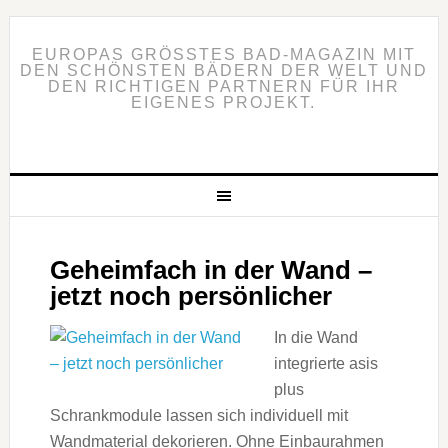
EUROPAS GRÖSSTES BAD-MAGAZIN MIT D
EN SCHÖNSTEN BÄDERN DER WELT UND D
EN RICHTIGEN PARTNERN FÜR IHR E
IGENES PROJEKT.
Geheimfach in der Wand –
jetzt noch persönlicher
In die Wand
integrierte asis
plus
Schrankmodule lassen sich individuell mit
Wandmaterial dekorieren. Ohne Einbaurahmen