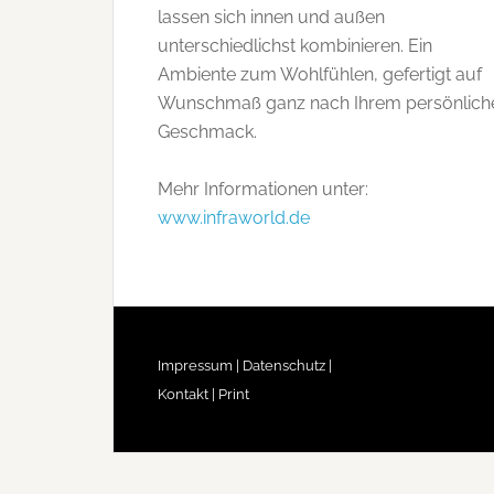
lassen sich innen und außen
unterschiedlichst kombinieren. Ein
Ambiente zum Wohlfühlen, gefertigt auf
Wunschmaß ganz nach Ihrem persönlich
Geschmack.
Mehr Informationen unter:
www.infraworld.de
Impressum |
Datenschutz |
Kontakt |
Print