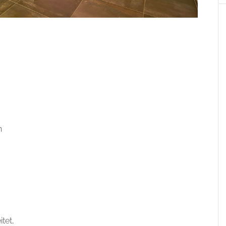
n
tet,