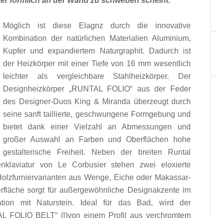
 er förmlich an der Wand zu schweben scheint.
Möglich ist diese Elagnz durch die innovative
Kombination der natürlichen Materialien Aluminium,
Kupfer und expandiertem Naturgraphit. Dadurch ist
der Heizkörper mit einer Tiefe von 16 mm wesentlich
leichter als vergleichbare Stahlheizkörper. Der
Designheizkörper „RUNTAL FOLIO“ aus der Feder
des Designer-Duos King & Miranda überzeugt durch
seine sanft taillierte, geschwungene Formgebung und
bietet dank einer Vielzahl an Abmessungen und
großer Auswahl an Farben und Oberflächen hohe
gestalterische Freiheit. Neben der breiten Runtal
nklaviatur von Le Corbusier stehen zwei eloxierte
Holzfurniervarianten aus Wenge, Eiche oder Makassar-
rfläche sorgt für außergewöhnliche Designakzente im
ion mit Naturstein. Ideal für das Bad, wird der
AL FOLIO BELT“ (l)von einem Profil aus verchromtem