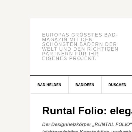
EUROPAS GRÖSSTES BAD-M
AGAZIN MIT DEN S
CHÖNSTEN BÄDERN DER W
ELT UND DEN RICHTIGEN P
ARTNERN FÜR IHR E
IGENES PROJEKT.
BAD-HELDEN
BADIDEEN
DUSCHEN
Runtal Folio: eleg
Der Designheizkörper „RUNTAL FOLIO“ 