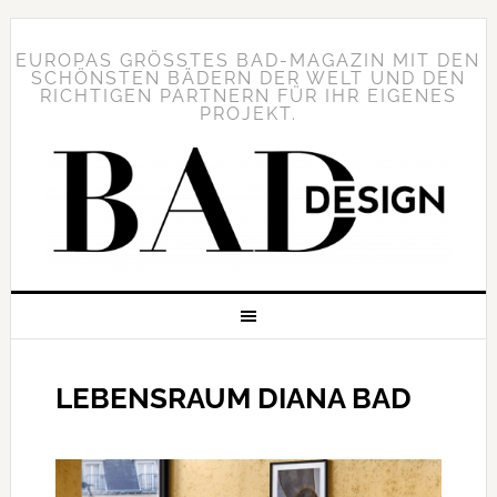
EUROPAS GRÖSSTES BAD-MAGAZIN MIT DEN S
CHÖNSTEN BÄDERN DER WELT UND DEN R
ICHTIGEN PARTNERN FÜR IHR EIGENES P
ROJEKT.
LEBENSRAUM DIANA BAD