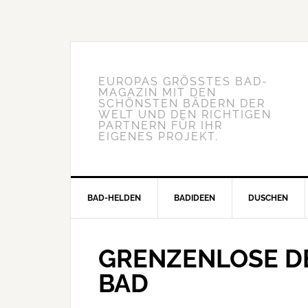
EUROPAS GRÖSSTES BAD-M
AGAZIN MIT DEN S
CHÖNSTEN BÄDERN DER W
ELT UND DEN RICHTIGEN P
ARTNERN FÜR IHR E
IGENES PROJEKT.
BAD-HELDEN
BADIDEEN
DUSCHEN
GRENZENLOSE DE
BAD