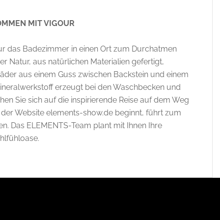
OMMEN MIT VIGOUR
gour das Badezimmer in einen Ort zum Durchatmen
der Natur, aus natürlichen Materialien gefertigt,
e Bäder aus einem Guss zwischen Backstein und einem
 Mineralwerkstoff erzeugt bei den Waschbecken und
 Sie sich auf die inspirierende Reise auf dem Weg
 der Website elements-show.de beginnt, führt zum
gen. Das ELEMENTS-Team plant mit Ihnen Ihre
lfühloase.