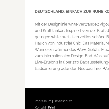
DEUTSCHLAND: EINFACH ZUR RUHE K
Mit der Designlinie white verwandelt Vi
und Kraft tanken. Inspiriert von der Kraft 
gelingen white puristisch zeitlos schön
Hauch von Industrial Chic. Das Material
Wanne ein wärmendes Wow-Gefühl. Machen
zum internationalen Design-Bad. Was auf
Live-Erlebnis in über 270 Badausstellun
Badsanierung oder den Neubau Ihrer Woh
Impressum |
Datenschutz |
Kontakt |
Print