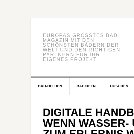
EUROPAS GRÖSSTES BAD-M
AGAZIN MIT DEN S
CHÖNSTEN BÄDERN DER W
ELT UND DEN RICHTIGEN P
ARTNERN FÜR IHR E
IGENES PROJEKT.
BAD-HELDEN
BADIDEEN
DUSCHEN
DIGITALE HAND
WENN WASSER- 
ZUM ERLEBNIS 