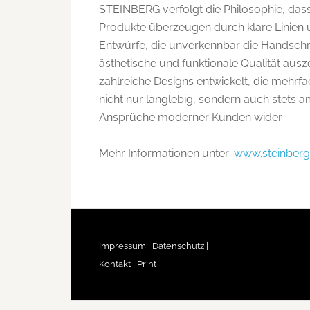
STEINBERG verfolgt die Philosophie, dass 
Produkte überzeugen durch klare Linien u
Entwürfe, die unverkennbar die Handschr
ästhetische und funktionale Qualität au
zahlreiche Designs entwickelt, die mehr
nicht nur langlebig, sondern auch stets 
Ansprüche moderner Kunden wider.
Mehr Informationen unter:
www.steinberg
Impressum |
Datenschutz |
Kontakt |
Print