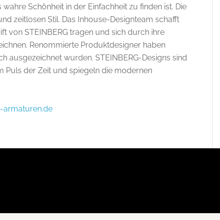
wahre Schönheit in der Einfachheit zu finden ist. Die
nd zeitlosen Stil. Das Inhouse-Designteam schafft
ift von STEINBERG tragen und sich durch ihre
szeichnen. Renommierte Produktdesigner haben
fach ausgezeichnet wurden. STEINBERG-Designs sind
am Puls der Zeit und spiegeln die modernen
-armaturen.de