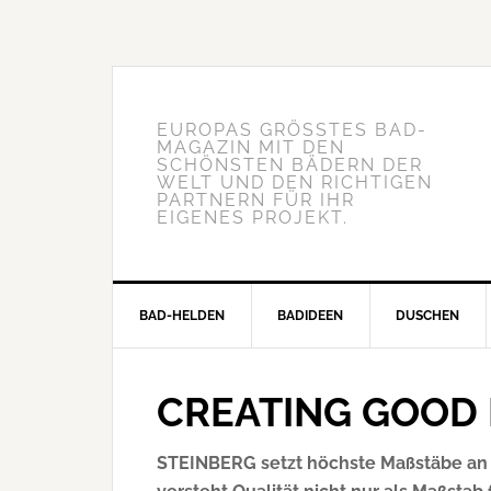
EUROPAS GRÖSSTES BAD-M
AGAZIN MIT DEN S
CHÖNSTEN BÄDERN DER W
ELT UND DEN RICHTIGEN P
ARTNERN FÜR IHR E
IGENES PROJEKT.
BAD-HELDEN
BADIDEEN
DUSCHEN
CREATING GOOD 
STEINBERG setzt höchste Maßstäbe an 